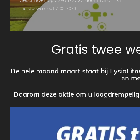
Geschreven op 07-03-2023 door Prana FFG
Laatst bewerkt op 07-03-2023
Gratis twee we
De hele maand maart staat bij FysioFitn
en me
Daarom deze aktie om u laagdrempelig 