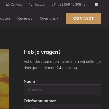
Contact
Inloggen
+31 (0)6 46 308 424
osten
Reviews
Over ons
CONTACT
Heb je vragen?
Vul onderstaand formulier in en wij bellen je
doorgaans binnen 24 uur terug!
Naam
*
Telefoonnummer
*