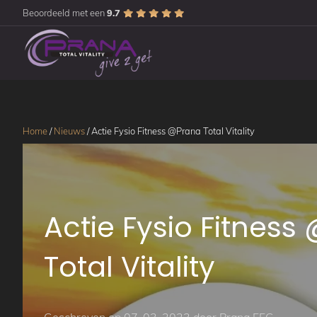
Beoordeeld met een
9.7
Home
/
Nieuws
/
Actie Fysio Fitness @Prana Total Vitality
Actie Fysio Fitness
Total Vitality