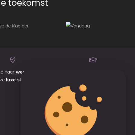
nde toekomst
ie naar
wens
óf in
Team met
expertises
nze
luxe studio
Reviews
Beoordeeld met een
9.7