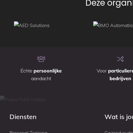
Deze organi
Échte
persoonlijke
Voor
particulier
aandacht
bedrijven
Diensten
Wat is j
Personal Training
Gezond oude