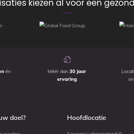
saties kiezen al voor een gezo
en
én
Méér dan
30 jaar
Locat
ervaring
o
ouw doel?
Hoofdlocatie
r worden
Savornin Lohmanstraat 9