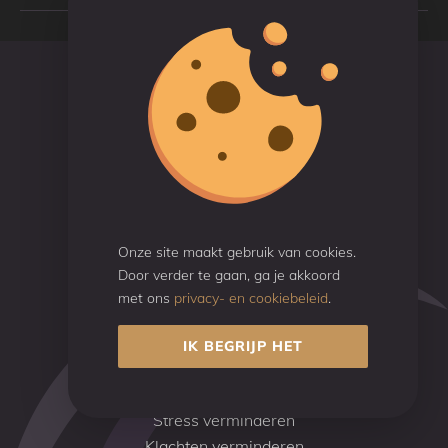
Diensten
Personal Training
Fitheidsplan
Personal training aan huis
Massage & Taping
Voedingsadvies
Onze site maakt gebruik van cookies.
Door verder te gaan, ga je akkoord
Workshops
met ons
privacy- en cookiebeleid
.
Wat is jouw doel?
IK BEGRIJP HET
Gezond ouder worden
Sterker worden
Stress verminderen
Klachten verminderen