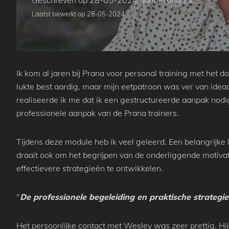
Geschreven op 28-05-2024 door Prana TV
Laatst bewerkt op 28-05-2024
Ik kom al jaren bij Prana voor personal training met het d
lukte best aardig, maar mijn eetpatroon was ver van idea
realiseerde ik me dat ik een gestructureerde aanpak no
professionele aanpak van de Prana trainers.
Tijdens deze module heb ik veel geleerd. Een belangrijke
draait ook om het begrijpen van de onderliggende motivat
effectievere strategieën te ontwikkelen.
"
De professionele begeleiding en praktische strateg
Het persoonlijke contact met Wesley was zeer prettig. Hij