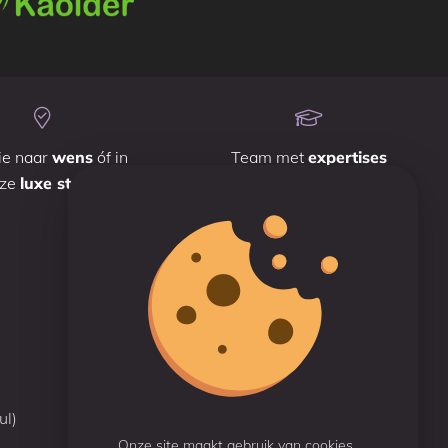
ie naar
wens
óf in
Team met
expertises
nze
luxe studio
Reviews
Beoordeeld met een
9.7
Gebaseerd op 50 reviews
ul)
Onze site maakt gebruik van cookies.