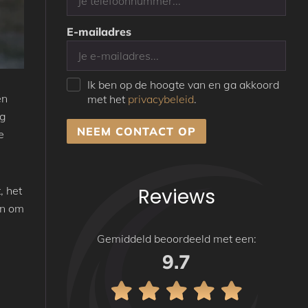
E-mailadres
Ik ben op de hoogte van en ga akkoord
en
met het
privacybeleid
.
ng
NEEM CONTACT OP
e
, het
Reviews
en om
Gemiddeld beoordeeld met een:
9.7