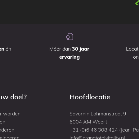
en
én
Méér dan
30 jaar
Locat
ervaring
o
ouw doel?
Hoofdlocatie
r worden
Savornin Lohmanstraat 9
den
6004 AM Weert
nderen
+31 (0)6 46 308 424 (Jean-Pa
minderen
info@pranatotalvitality.nl