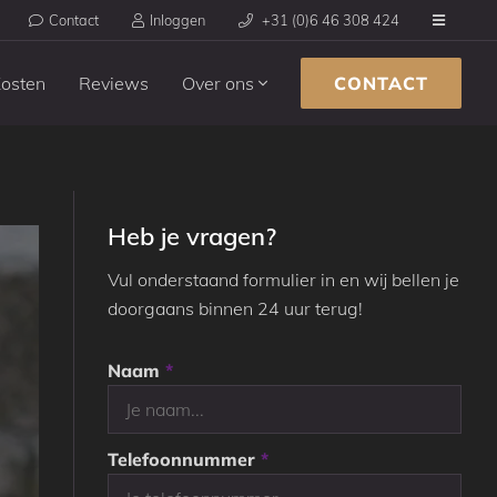
Contact
Inloggen
+31 (0)6 46 308 424
osten
Reviews
Over ons
CONTACT
Heb je vragen?
Vul onderstaand formulier in en wij bellen je
doorgaans binnen 24 uur terug!
Naam
*
Telefoonnummer
*