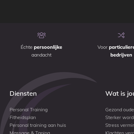
Échte
persoonlijke
Voor
particulier
aandacht
bedrijven
Diensten
Wat is j
Personal Training
Gezond oude
Fitheidsplan
Sterker wor
Personal training aan huis
Stress vermi
Massage & Taping
Klachten ver