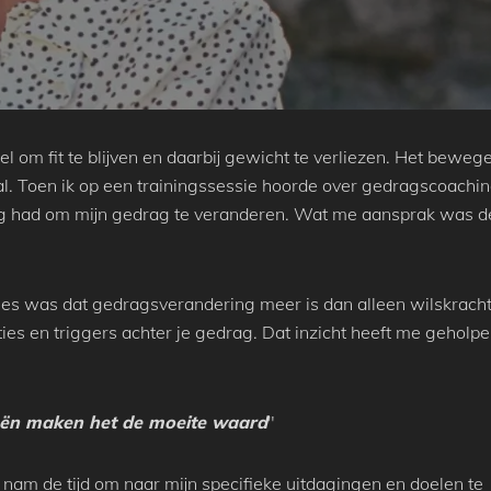
oel om fit te blijven en daarbij gewicht te verliezen. Het beweg
al. Toen ik op een trainingssessie hoorde over gedragscoachi
dig had om mijn gedrag te veranderen. Wat me aansprak was d
 les was dat gedragsverandering meer is dan alleen wilskracht
ies en triggers achter je gedrag. Dat inzicht heeft me geholp
ieën maken het de moeite waard
"
 nam de tijd om naar mijn specifieke uitdagingen en doelen te