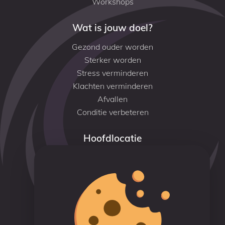
Workshops
Wat is jouw doel?
Gezond ouder worden
Sterker worden
Stress verminderen
Klachten verminderen
Afvallen
Conditie verbeteren
Hoofdlocatie
Savornin Lohmanstraat 9
6004 AM Weert
+31 (0)6 46 308 424 (Jean-Paul)
info@pranatotalvitality.nl
Reviews