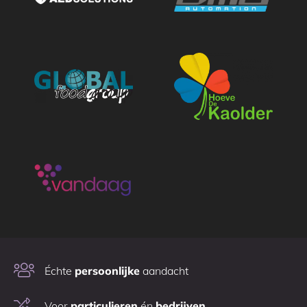
Échte
persoonlijke
aandacht
Voor
particulieren
én
bedrijven