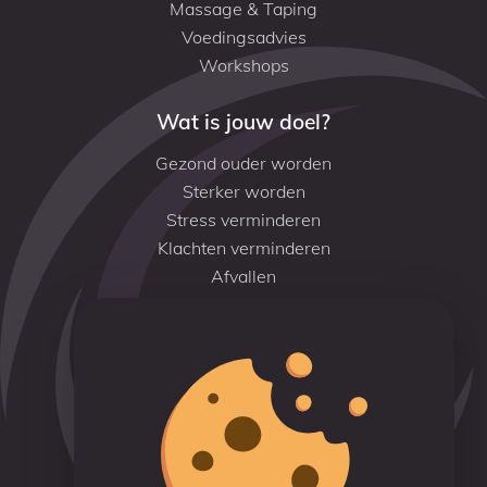
Massage & Taping
Voedingsadvies
Workshops
Wat is jouw doel?
Gezond ouder worden
Sterker worden
Stress verminderen
Klachten verminderen
Afvallen
Conditie verbeteren
Hoofdlocatie
Savornin Lohmanstraat 9
6004 AM Weert
+31 (0)6 46 308 424 (Jean-Paul)
info@pranatotalvitality.nl