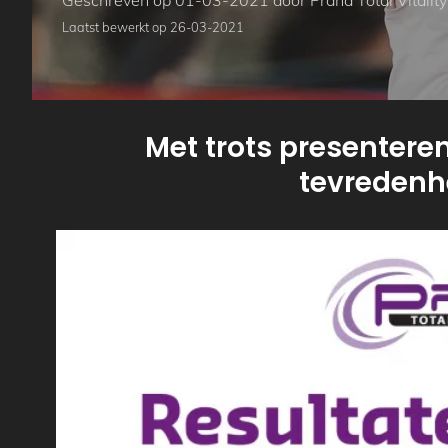
Geschreven op 01-03-2021 door Prana Total Vitality
Laatst bewerkt op 26-03-2021
Met trots presenteren
tevredenh