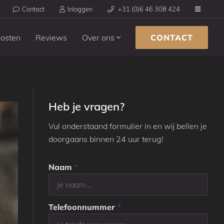
Contact
Inloggen
+31 (0)6 46 308 424
osten
Reviews
Over ons
CONTACT
Heb je vragen?
Vul onderstaand formulier in en wij bellen je
doorgaans binnen 24 uur terug!
Naam
*
Telefoonnummer
*