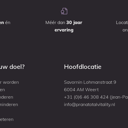
en
én
Méér dan
30 jaar
Locat
ervaring
o
ouw doel?
Hoofdlocatie
r worden
Savornin Lohmanstraat 9
den
6004 AM Weert
nderen
+31 (0)6 46 308 424 (Jean-Pa
minderen
info@pranatotalvitality.nl
beteren