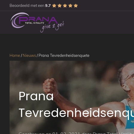
Beoordeeld met een
9.7
Home
/
Nieuws
/
Prana Tevredenheidsenquete
Prana
Tevredenheidsenq