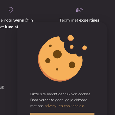
ie naar
wens
óf in
Team met
expertises
nze
luxe studio
Reviews
Beoordeeld met een
9.7
Gebaseerd op 50 reviews
ul)
Onze site maakt gebruik van cookies.
Door verder te gaan, ga je akkoord
met ons
privacy- en cookiebeleid
.