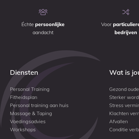
Échte
persoonlijke
Voor
particulier
aandacht
bedrijven
Diensten
Wat is j
Personal Training
Gezond oude
Fitheidsplan
Sterker wor
Personal training aan huis
Stress vermi
Massage & Taping
Klachten ver
Voedingsadvies
Afvallen
Workshops
Conditie ver