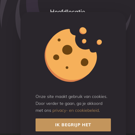
Hoofdlocatie
Savornin Lohmanstraat 9
6004 AM Weert
+31 (0)6 46 308 424 (Jean-Paul)
info@pranatotalvitality.nl
Reviews
Beoordeeld met een
9.7
Gebaseerd op 50 reviews
Onze site maakt gebruik van cookies.
Door verder te gaan, ga je akkoord
met ons
privacy- en cookiebeleid
.
IK BEGRIJP HET