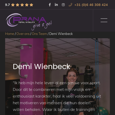
9.7
+31 (0)6 46 308 424
Home
/
Over ons
/
Ons Team
/
Demi Wienbeck
Demi Wienbeck
“Ik heb mijn hele leven al een passie voor sport.
Door dit te combineren met mijn vrolijk en
enthousiast karakter, haal ik veel voldoening uit
het motiveren van mensen die hun doelen
willen behalen. Waar ik buiten de trainingen