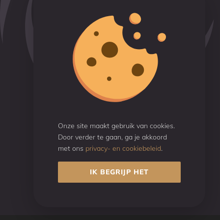
Hoofdlocatie
Savornin Lohmanstraat 9
6004 AM Weert
+31 (0)6 46 308 424 (Jean-Paul)
info@pranatotalvitality.nl
Reviews
Beoordeeld met een
9.7
Onze site maakt gebruik van cookies.
Door verder te gaan, ga je akkoord
Gebaseerd op 50 reviews
met ons
privacy- en cookiebeleid
.
IK BEGRIJP HET