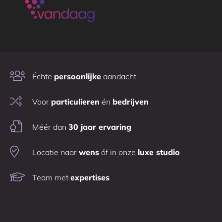
Échte
persoonlijke
aandacht
Voor
particulieren
én
bedrijven
Méér dan
30 jaar ervaring
Locatie naar
wens
óf in onze
luxe studio
Team met
expertises