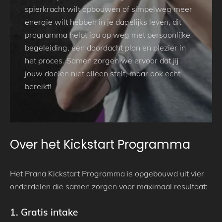
spierkracht wilt opbouwen of simpelweg meer
energie wilt hebben in je dagelijks leven, dit
programma helpt jou op weg met persoonlijke
begeleiding, een doordacht plan en plezier in
het proces. Samen zorgen we ervoor dat jij
jouw doelen niet alleen stelt, maar ook echt
bereikt!
Over het Kickstart Programma
Het Prana Kickstart Programma is opgebouwd uit vier
onderdelen die samen zorgen voor maximaal resultaat:
1. Gratis intake