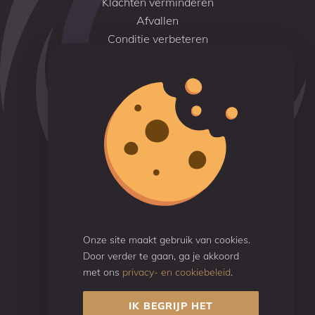
Klachten verminderen
Afvallen
Conditie verbeteren
Hoofdlocatie
Savornin Lohmanstraat 9
6004 AM Weert
+31 (0)6 46 308 424 (Jean-Paul)
info@pranatotalvitality.nl
Reviews
Beoordeeld met een
9.7
Onze site maakt gebruik van cookies.
Door verder te gaan, ga je akkoord
Gebaseerd op 50 reviews
met ons
privacy- en cookiebeleid
.
IK BEGRIJP HET